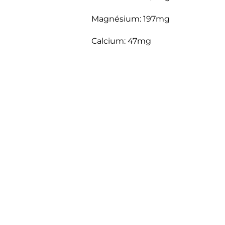
Magnésium: 197mg
Calcium: 47mg
Tous nos produits sont certifiés 