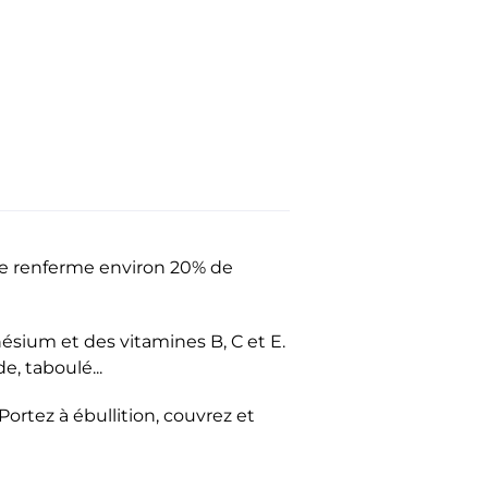
ine renferme environ 20% de
nésium et des vitamines B, C et E.
e, taboulé...
Portez à ébullition, couvrez et