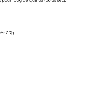
 pour 100g de Quinoa (poids sec):
és: 0,7g